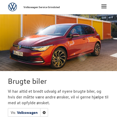
Volkswagen
Toggle
Volkswagen Service Grindsted
naviga
FORSIDE
BRUGTE BILER
Brugtbilsafdel
Brugtbilsvurd
VÆRKSTED
Brugte biler
NYHEDER
Vi har altid et bredt udvalg af nyere brugte biler, og
hvis der måtte være andre ønsker, vil vi gerne hjælpe til
TILBEHØR
med at opfylde ønsket.
Vis:
Volkswagen
OM OS