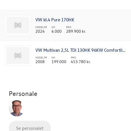
RESERVEDELE
VW Id.4 Pure 170HK
MODELÅR
KM
PRIS
2024
6.000
289.900 kr.
VW Multivan 2,5L TDI 130HK 96KW Comfortline
MODELÅR
KM
PRIS
2008
199.000
453.780 kr.
Personale
Se personalet