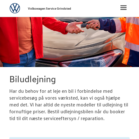
Volkswagen
Toggle
Volkswagen Service Grindsted
naviga
FORSIDE
BRUGTE BILER
VÆRKSTED
Koncepter og 
Biludlejning
Vejhjælp
Har du behov for at leje en bil i forbindelse med
servicebesøg på vores værksted, kan vi også hjælpe
Biludlejning
med det. Vi har altid de nyeste modeller til udlejning til
fornuftige priser. Bestil udlejningsbilen når du booker
Dækopbevar
tid til dit næste serviceeftersyn / reparation.
Softwareopda