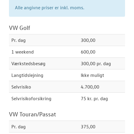
VW Connect
Alle angivne priser er inkl. moms.
Volkswagen Se
VW Golf
MinVolkswage
Pr. dag
300,00
Service Cam
1 weekend
600,00
Serviceabonn
Værkstedsbesøg
300,00 pr. dag
Volkswagen Er
Service 5+
Langtidslejning
Ikke muligt
Selvrisiko
4.700,00
Velkomstpakke 
Selvrisikoforsikring
75 kr. pr. dag
NYHEDER
VW Touran/Passat
TILBEHØR
Pr. dag
375,00